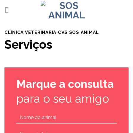
Ir
para
o
conteúdo
CLÍNICA VETERINÁRIA CVS SOS ANIMAL
Serviços
Marque a consulta
para o seu amigo